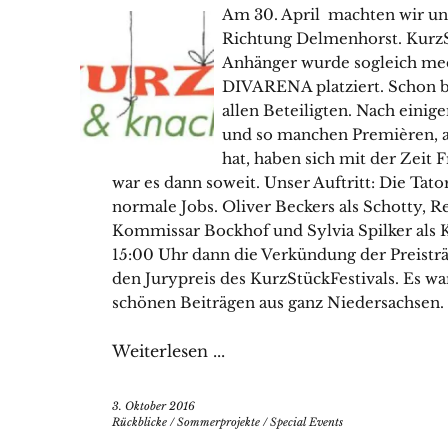
Am 30. April machten wir un
Richtung Delmenhorst. KurzSt
Anhänger wurde sogleich me
DIVARENA platziert. Schon be
allen Beteiligten. Nach eini
und so manchen Premièren, a
hat, haben sich mit der Zeit
war es dann soweit. Unser Auftritt: Die Tato
normale Jobs. Oliver Beckers als Schotty, R
Kommissar Bockhof und Sylvia Spilker als
15:00 Uhr dann die Verkündung der Preistr
den Jurypreis des KurzStückFestivals. Es w
schönen Beiträgen aus ganz Niedersachsen.
Weiterlesen ...
3. Oktober 2016
Rückblicke
/
Sommerprojekte
/
Special Events