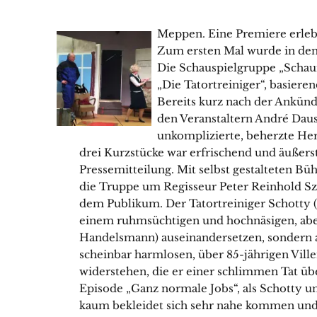
Meppen. Eine Premiere erleb
Zum ersten Mal wurde in den
Die Schauspielgruppe „Schau
„Die Tatortreiniger“, basier
Bereits kurz nach der Ankünd
den Veranstaltern André Daus
unkomplizierte, beherzte He
drei Kurzstücke war erfrischend und äußerst
Pressemitteilung. Mit selbst gestalteten B
die Truppe um Regisseur Peter Reinhold Sz
dem Publikum. Der Tatortreiniger Schotty (
einem ruhmsüchtigen und hochnäsigen, aber 
Handelsmann) auseinandersetzen, sondern 
scheinbar harmlosen, über 85-jährigen Vill
widerstehen, die er einer schlimmen Tat über
Episode „Ganz normale Jobs“, als Schotty un
kaum bekleidet sich sehr nahe kommen und