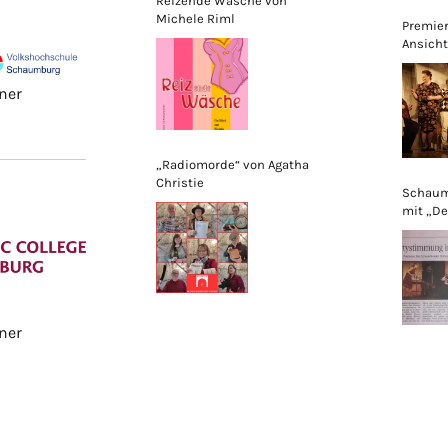
Reizende Wäsche von
Michele Riml
Premier
Ansicht
ner
„Radiomorde“ von Agatha
Christie
Schaum
mit „De
Sabine
ner