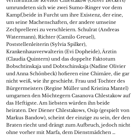
vermeintliche Revisor Chlestakow (Oliver Beckers)
umrundeten sich wie zwei Sumo-Ringer vor dem
Kampf,beide in Furcht um ihre Existenz, der eine,
um seine Machenschaften, der andere umseine
Zechprellerei zu verschleiern. Schulrat (Andreas
Watermann), Richter (Camilo Greuel),
Poststellenleiterin (Sylvia Spilker),
Krankenhausverwalterin (Evi Dopheide), Ärztin
(Claudia Quintern) und das doppelte Faktotum
Bobschtinskaja und Dobtschinskaja (Nadine Olivier
und Anna Schönbeck) hofieren eine Chimäre, die gar
nicht weiß, wie ihr geschieht. Frau und Tochter des
Bürgermeisters (Regine Müller und Kristina Mantel)
umgarnen den Möchtegern Casanova Chlestakow auf
das Heftigste. Am liebsten würden ihn beide
heiraten. Der Diener Chlestakows, Osip (gespielt von
Markus Bandow), scheint der einzige zu sein, der den
Braten riecht und drängt zum Aufbruch, jedoch nicht
ohne vorher mit Marfa, dem Dienstmädchen …