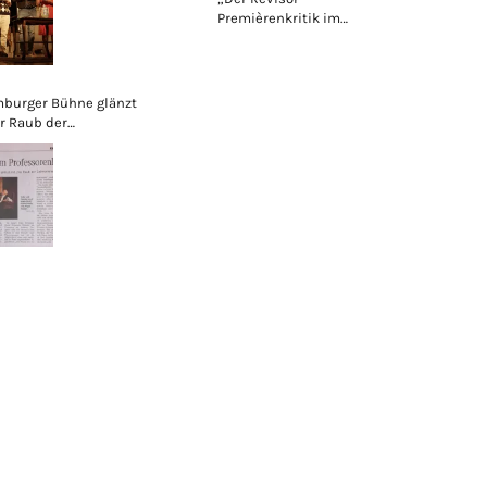
Premièrenkritik im
Rampenlicht
burger Bühne glänzt
r Raub der
rinnen“