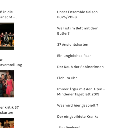
ß in die
Unser Ensemble Saison
ernacht –
2025/2026
burger Bühne
ert mit „Schau nicht
Wer ist im Bett mit dem
 Rosenbeet“
Butler?
37 Ansichtskarten
Ein ungleiches Paar
ur
ervorstellung
Der Raub der Sabinerinnen
Floh im Ohr
Immer Ärger mit den Alten –
Mindener Tageblatt 2019
Was wird hier gespielt ?
enkritik 37
skarten
Der eingebildete Kranke
„Der Revisor“