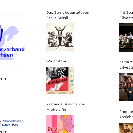
Das Streichquartett von
Mit Spa
Szöke Szkáll
Silvest
Schaum
begeist
unters
Widerstand
Kritik z
Silvest
ner
Reizende Wäsche von
Michele Riml
Premier
Ansicht
ner