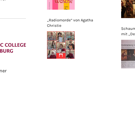
„Radiomorde“ von Agatha
Christie
Schaum
mit „De
Sabine
ner