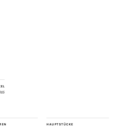
KEL
015
MEN
HAUPTSTÜCKE