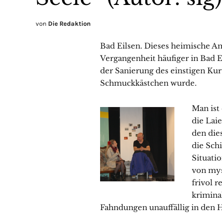
von
Die Redaktion
Bad Eilsen. Dieses heimische A
Vergangenheit häufiger in Bad Ei
der Sanierung des einstigen Kur
Schmuckkästchen wurde.
Man ist 
die Laie
den die
die Sch
Situati
von mys
frivol r
krimina
Fahndungen unauffällig in den 