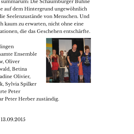
summarum: Die Schaumburger Bühne
e auf dem Hintergrund ungewöhnlich
n die Seelenzustände von Menschen. Und
ch kaum zu erwarten, nicht ohne eine
ationen, die das Geschehen entschärfte.
lingen
gesamte Ensemble
, Oliver
wald, Betina
dine Olivier,
, Sylvia Spilker
rte Peter
r Peter Herber zuständig.
13.09.2015