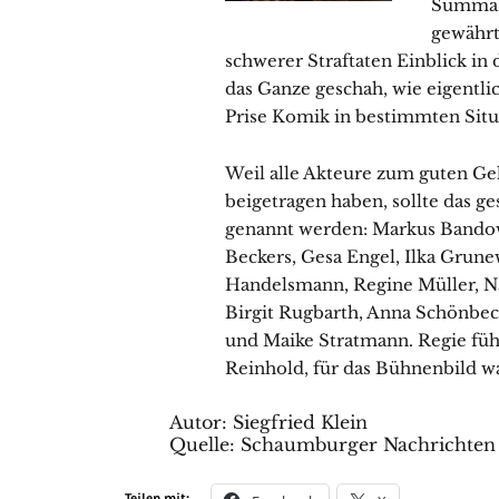
Summa 
gewährt
schwerer Straftaten Einblick i
das Ganze geschah, wie eigentli
Prise Komik in bestimmten Situ
Weil alle Akteure zum guten Ge
beigetragen haben, sollte das 
genannt werden: Markus Bandow
Beckers, Gesa Engel, Ilka Grune
Handelsmann, Regine Müller, Na
Birgit Rugbarth, Anna Schönbeck
und Maike Stratmann. Regie füh
Reinhold, für das Bühnenbild wa
Autor: Siegfried Klein
Quelle:
Schaumburger Nachrichten 
Teilen mit: