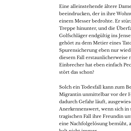
Eine alleinstehende ältere Dame
beeindrucken, der in ihre Wohn
einem Messer bedrohte. Er stü
Treppe hinunter, und die Überf
Golfschläger endgültig ins Jens
gehört zu dem Metier eines Tator
Spurensicherung eben nur wiede
diesem Fall erstaunlicherweise
Einbrecher hat eben einfach Pe
stört das schon?
Solch ein Todesfall kann zum Be
Migrantin unmittelbar vor der H
dadurch Gefahr läuft, ausgewie
Anerkennenswert, wenn sich in 
tragischen Fall ihre Freundin u
eine Nachfolgelösung bemüht, a
halt nicht immer.