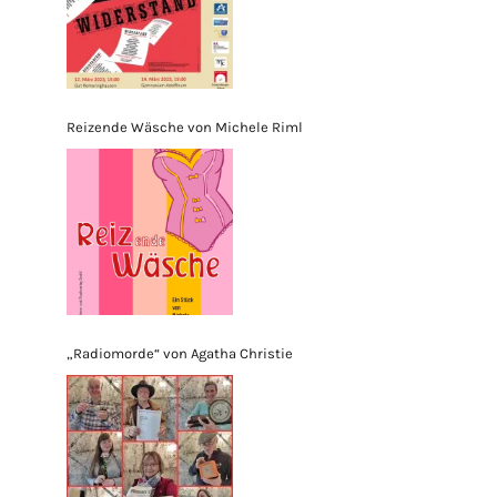
Reizende Wäsche von Michele Riml
„Radiomorde“ von Agatha Christie