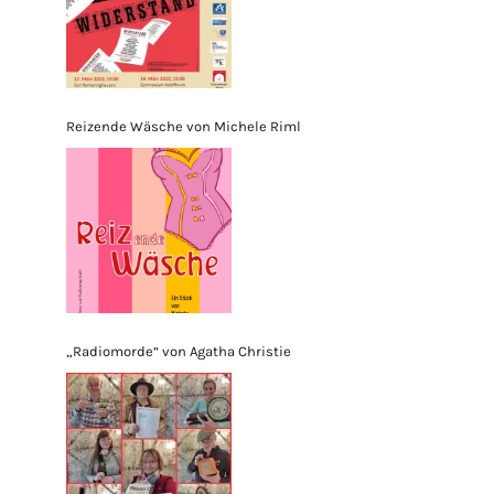
Reizende Wäsche von Michele Riml
„Radiomorde“ von Agatha Christie