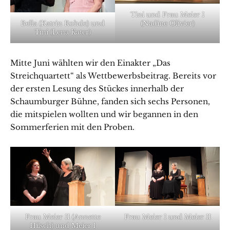
Tini und Frau Meier I
Bella (Katrin Rohde) und
(Nadine Olivier)
Tini (Lena Kater)
Mitte Juni wählten wir den Einakter „Das
Streichquartett“ als Wettbewerbsbeitrag. Bereits vor
der ersten Lesung des Stückes innerhalb der
Schaumburger Bühne, fanden sich sechs Personen,
die mitspielen wollten und wir begannen in den
Sommerferien mit den Proben.
Frau Meier II (Annette
Frau Meier I und Meier II
Hilsch) und Meier I