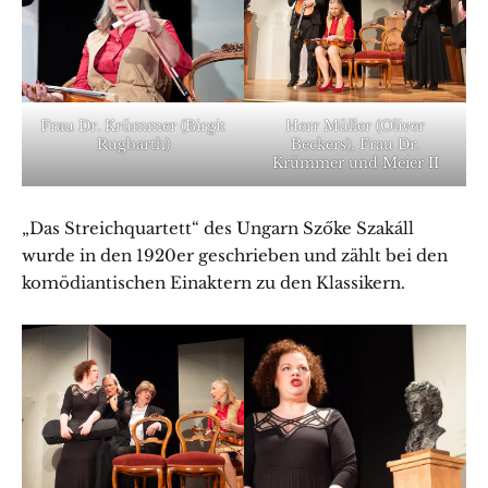
Frau Dr. Krümmer (Birgit
Herr Müller (Oliver
Rugbarth)
Beckers), Frau Dr.
Krümmer und Meier II
„Das Streichquartett“ des Ungarn Szőke Szakáll
wurde in den 1920er geschrieben und zählt bei den
komödiantischen Einaktern zu den Klassikern.